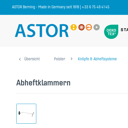
ASTOR Berning - Made in Germany seit 1919 | +33 6 75 49 41 45
Übersicht
Polster
Knöpfe & Abheftsysteme
Abheftklammern