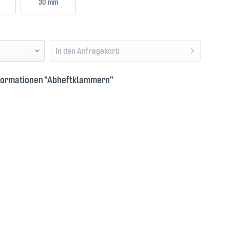
30 mm
In den
Anfragekorb
formationen "Abheftklammern"