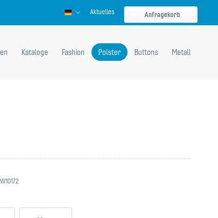
Aktuelles
Deutsch
Anfragekorb
en
Kataloge
Fashion
Polster
Buttons
Metall
W10172