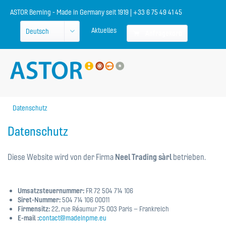
ASTOR Berning - Made in Germany seit 1919 | +33 6 75 49 41 45
Aktuelles
Anfragekorb
Datenschutz
Datenschutz
Diese Website wird von der Firma
Neel Trading sàrl
betrieben.
Umsatzsteuernummer:
FR 72 504 714 106
Siret-Nummer:
504 714 106 00011
Firmensitz:
22, rue Réaumur 75 003 Paris – Frankreich
E-mail :
contact@madeinpme.eu