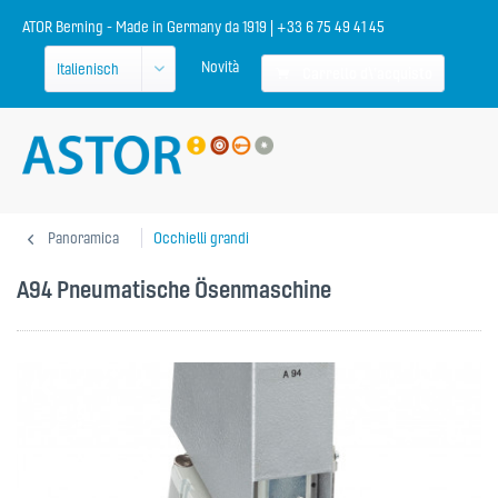
ATOR Berning - Made in Germany da 1919 | +33 6 75 49 41 45
Novità
Carrello d\'acquisto
Panoramica
Occhielli grandi
A94 Pneumatische Ösenmaschine