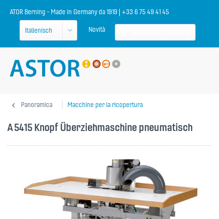
ATOR Berning - Made in Germany da 1919 | +33 6 75 49 41 45
Novità
Carrello d\'acquisto
Panoramica
Macchine per la ricopertura
A 5415 Knopf Überziehmaschine pneumatisch