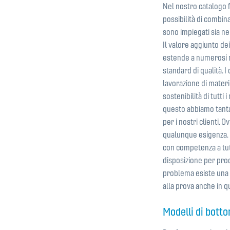
Nel nostro catalogo f
possibilità di combinaz
sono impiegati sia nel
Il valore aggiunto dei 
estende a numerosi r
standard di qualità. I 
lavorazione di mater
sostenibilità di tutti 
questo abbiamo tanta 
per i nostri clienti. 
qualunque esigenza. I
con competenza a tut
disposizione per prod
problema esiste una 
alla prova anche in q
Modelli di botto