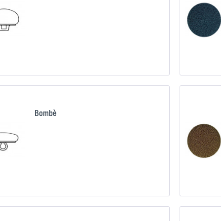
Confronta
Ricorda
Bombè
Confronta
Ricorda