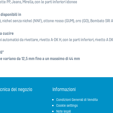
tte PP, Jeans, Mirella, con le parti inferiori idonee
 disponibili in
), nichel senza nichel (NNF), ottone rosso (GUM), oro (GO), Bombato SRI 
da cucire
i automatici da rivettare, rivetto A-DK H, con le parti inferiori, rivetto A D
26"
ne variano da 12,5 mm fino a un massimo di 44 mm
cnica del negozio
Informazioni
Condizioni Generali di Vendita
Cookie settings
Note legali