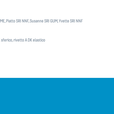
AME, Piatto SRI NNF, Susanne SRI GUM, Yvette SRI NNF
K sferico, rivetto A DK elastico