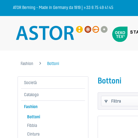
ATOR Berning - Made in Germany da 1919 | +33 6 75 49 41 45
Fashion
Bottoni
Bottoni
Società
Catalogo
Filtra
Fashion
Bottoni
Fibbia
Cintura