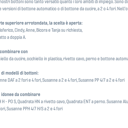
nostri bottoni sono tanto versatili quanto i loro ambiti di impiego. Sono d
le versioni di bottone automatico o di bottone da cucire, a 2 o 4 fori. Nel
rte superiore arrotondata, la scelta è aperta:
ferico, Cindy, Anne, Bicora e Tanja su richiesta,
tto a doppia A.
a combinare con
iello da cucire, occhiello in plastica, rivetto cavo, perno e bottone automa
 di modelli di bottoni:
ne DAF a 2 fori e 4 fori, Susanne a 2 e 4 fori, Susanne PP 4/7 a 2 e 4 fori
ri idonee da combinare
 H - PO S, Quadrata HN a rivetto cavo, Quadrata ENT a perno. Susanne Al
ori, Susanne PPH 4/7 H/S a 2 e 4 fori