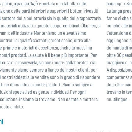
ashion, a pagina 34, è riportata una tabella sulle
consegne. Sia
ione delle parti inferiori e superiori. I bottoni rivestiti
La lunga pres
 settore della pelletteria sia in quello della tappezzeria.
fanno sì che 
materiali utilizzati a questo scopo, certificati Öko-Tex, si
nonché alle i
ami dell'industria. Manteniamo un elevatissimo
l'attenzione d
controlli di qualità costanti garantiscono, oltre alla
aggiungono pa
ie prime e materiali d'eccellenza, anche la massima
domanda di nos
i nostri prodotti. La salute è il bene più importante! Per
oltre 30 paes
cura di preservarla, sia per i nostri collaboratori sia
maggiore e la 
Ovviamente siamo sempre a fianco dei nostri clienti, per
A disposizione
 nostri addetti alle vendite sono in grado di rispondere
competenza spe
te le domande sui nostri prodotti. Siamo sempre a
della Germani
uzioni speciali ed esigenze individuali. Per ogni
trovano in ter
soluzione. Insieme la troviamo! Non esitate a metterci
multilingue.
uesto ambito.
ni