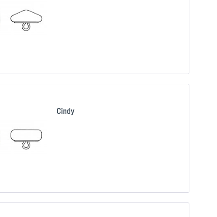
Confron
Ricorda
Cindy
Confron
Ricorda