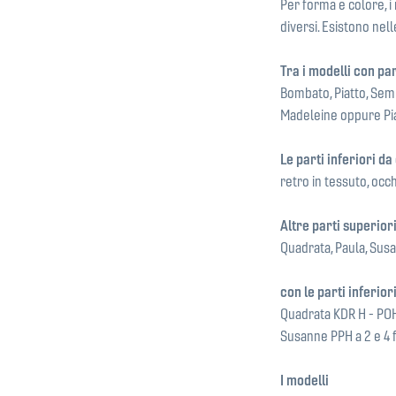
Per forma e colore, i 
diversi. Esistono nel
Tra i modelli con pa
Bombato, Piatto, Semis
Madeleine oppure Pia
Le parti inferiori d
retro in tessuto, occh
Altre parti superiori
Quadrata, Paula, Susan
con le parti inferio
Quadrata KDR H - POH
Susanne PPH a 2 e 4 f
I modelli