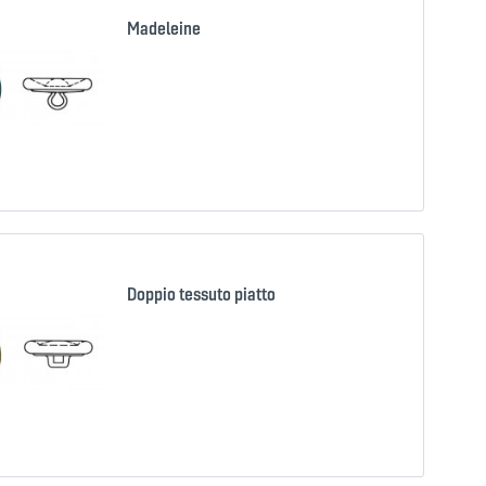
Madeleine
Confron
Ricorda
Doppio tessuto piatto
Confron
Ricorda