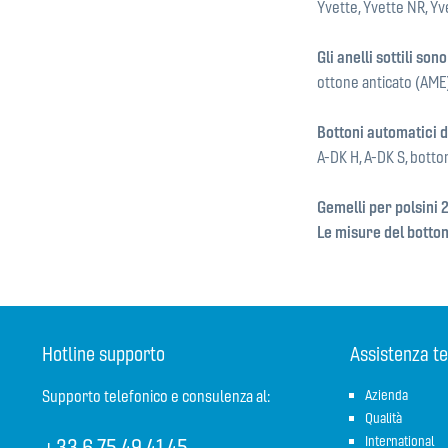
Yvette, Yvette NR, Yve
Gli anelli sottili sono
ottone anticato (AME
Bottoni automatici 
A-DK H, A-DK S, botton
Gemelli per polsini 
Le misure del botto
Hotline supporto
Assistenza te
Supporto telefonico e consulenza al:
Azienda
Qualità
+33 6 75 49 41 45
International