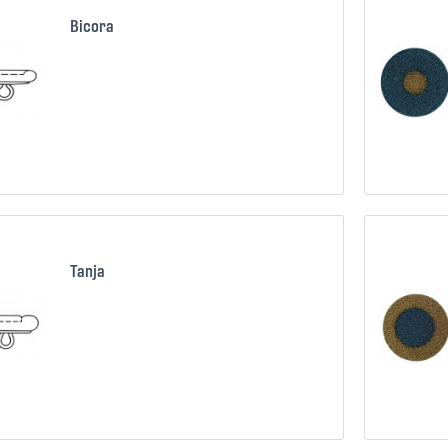
Bicora
Confronta
Ricorda
Tanja
Confronta
Ricorda