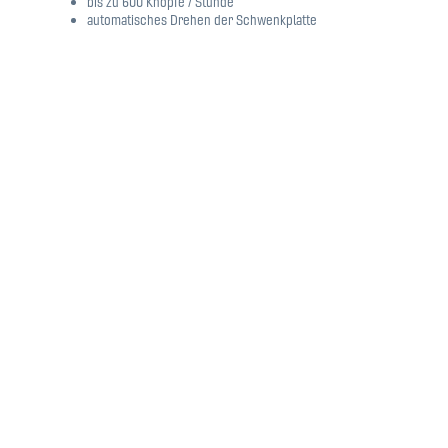
bis zu 600 Knöpfe / Stunde
automatisches Drehen der Schwenkplatte