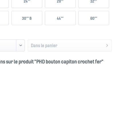
24'''
28'''
32'''
30''' B
44'''
60'''
Dans le panier
ns sur le produit "PHD bouton capiton crochet fer"