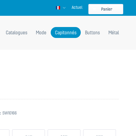
Actuel
Französisch
Panier
Catalogues
Mode
Capitonnés
Buttons
Métal
:
SW10166