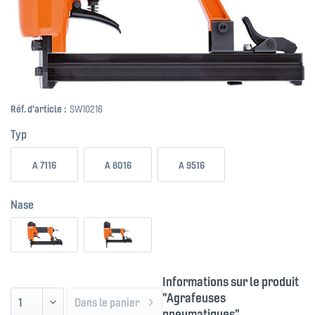
Réf. d'article :
SW10216
Typ
A 7116
A 8016
A 9516
Nase
Informations sur le produit
"Agrafeuses
Dans le panier
pneumatiques"