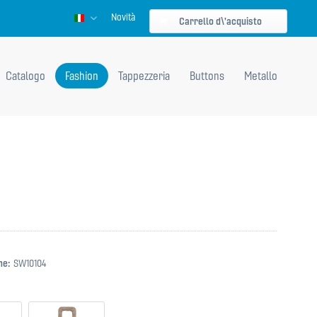
Novità
Italienisch
Carrello d\'acquisto
Catalogo
Fashion
Tappezzeria
Buttons
Metallo
ne:
SW10104