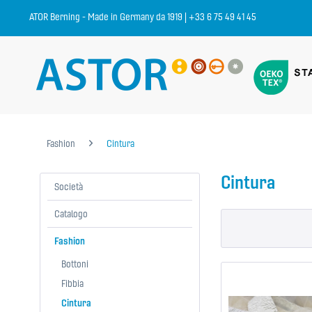
ATOR Berning - Made in Germany da 1919 | +33 6 75 49 41 45
Fashion
Cintura
Cintura
Società
Catalogo
Fashion
Bottoni
Fibbia
Cintura