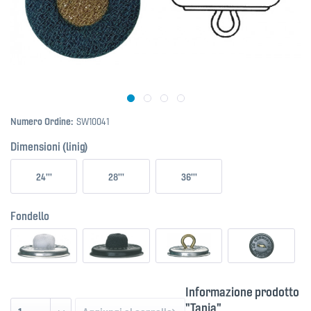
Numero Ordine:
SW10041
Dimensioni (linig)
24'''
28'''
36'''
Fondello
Informazione prodotto
"Tanja"