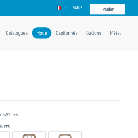
Actuel
Französisch
Panier
Catalogues
Mode
Capitonnés
Buttons
Métal
:
SW10085
 barre