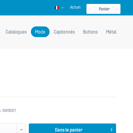
Actuel
Französisch
Panier
Catalogues
Mode
Capitonnés
Buttons
Métal
:
SW10127
Dans le panier