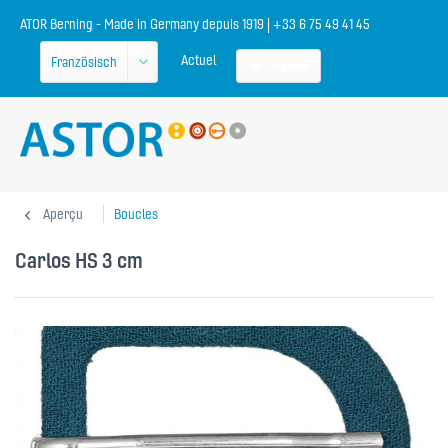
ATOR Berning - Made in Germany depuis 1919 | +33 6 75 49 41 45
Actuel
Panier
Aperçu
Boucles
Carlos HS 3 cm