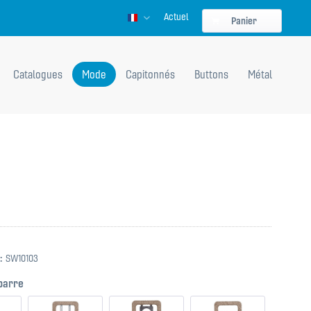
Actuel
Französisch
Panier
Catalogues
Mode
Capitonnés
Buttons
Métal
:
SW10103
 barre