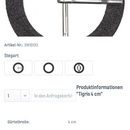
Artikel-Nr.:
SW10133
Stegart
Produktinformationen
"Tigris 4 cm"
In den
Anfragekorb
Gürtelbreite:
4 cm