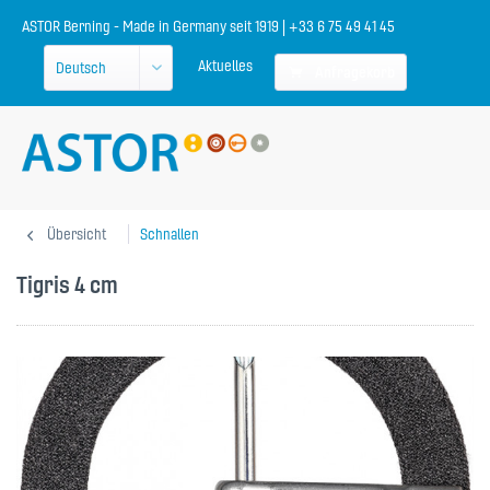
ASTOR Berning - Made in Germany seit 1919 | +33 6 75 49 41 45
Aktuelles
Anfragekorb
Übersicht
Schnallen
Tigris 4 cm