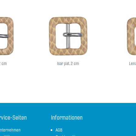
,2 cm
Isar pat. 2 cm
Lena
rvice-Seiten
Informationen
nternehmen
AGB