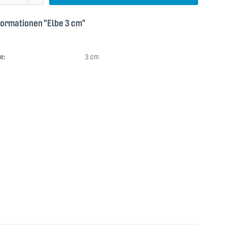
formationen "Elbe 3 cm"
e:
3 cm