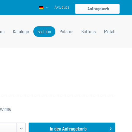
Aktuelles
Deutsch
Anfragekorb
en
Kataloge
Fashion
Polster
Buttons
Metall
W10115
In den
Anfragekorb