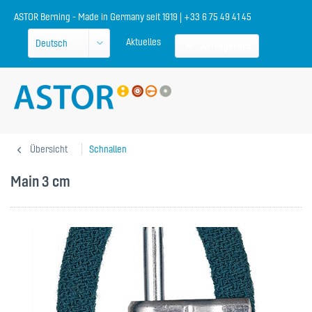
ASTOR Berning - Made in Germany seit 1919 | +33 6 75 49 41 45
Aktuelles
Anfragekorb
Übersicht
Schnallen
Main 3 cm